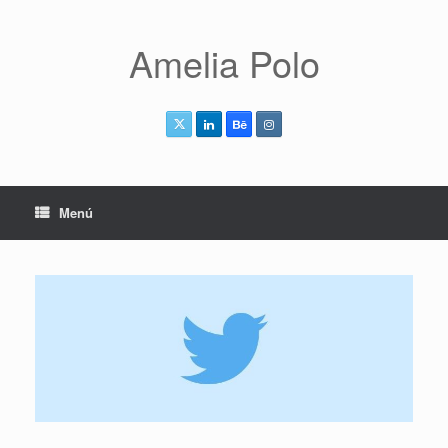
Saltar
al
contenido
Amelia Polo
Menú