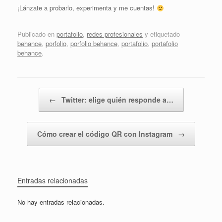
¡Lánzate a probarlo, experimenta y me cuentas!
Publicado en
portafolio
,
redes profesionales
y etiquetado
behance
,
porfolio
,
porfolio behance
,
portafolio
,
portafolio
behance
.
Navegador de artículos
←
Twitter: elige quién responde a…
Cómo crear el código QR con Instagram
→
Entradas relacionadas
No hay entradas relacionadas.